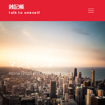
Skip
雑記帳
to
talk to oneself
content
マジでピンチ
Home
2023
9月
19
マジでピンチ